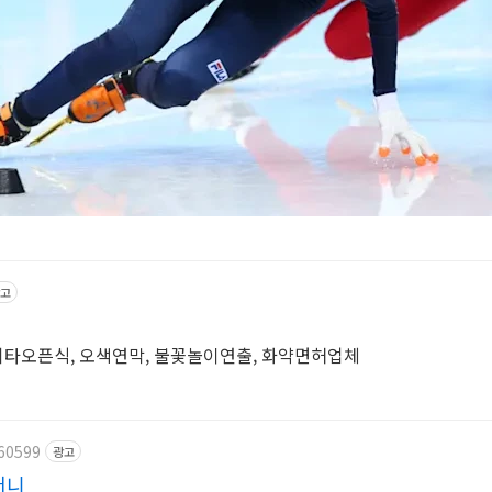
고
 기타오픈식, 오색연막, 불꽃놀이연출, 화약면허업체
60599
광고
퍼니