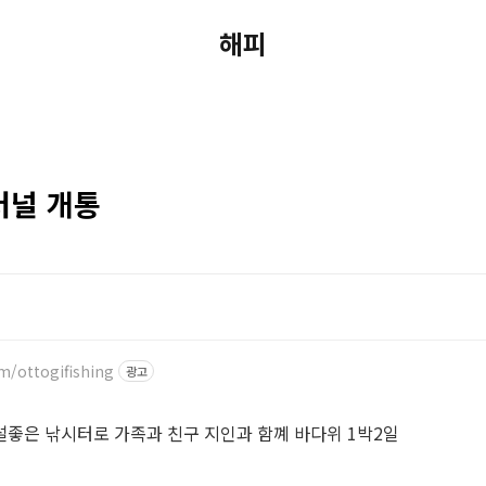
해피
터널 개통
m/ottogifishing
광고
좋은 낚시터로 가족과 친구 지인과 함꼐 바다위 1박2일