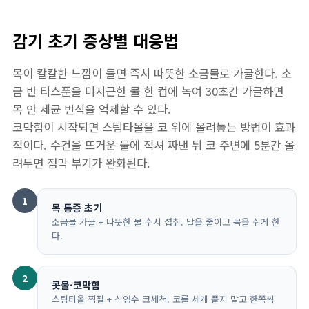
감기 초기 증상별 대응법
목이 칼칼한 느낌이 들면 즉시 따뜻한 소금물로 가글한다. 소
금 반 티스푼을 미지근한 물 한 컵에 녹여 30초간 가글하면
목 안 세균 번식을 억제할 수 있다.
코막힘이 시작되면 스팀타올을 코 위에 올려놓는 방법이 효과
적이다. 수건을 뜨거운 물에 적셔 짜낸 뒤 코 주변에 5분간 올
려두면 점막 부기가 완화된다.
1
목 통증 초기
소금물 가글 + 따뜻한 물 수시 섭취. 말을 줄이고 목을 쉬게 한
다.
2
콧물·코막힘
스팀타올 찜질 + 식염수 코세척. 코를 세게 풀지 말고 한쪽씩