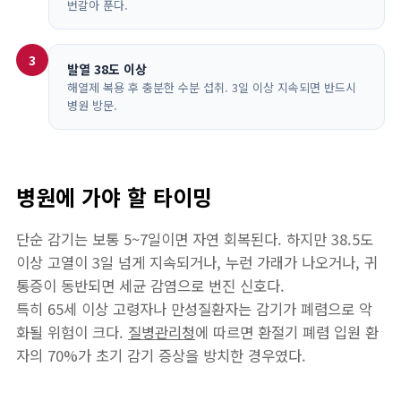
번갈아 푼다.
3
발열 38도 이상
해열제 복용 후 충분한 수분 섭취. 3일 이상 지속되면 반드시
병원 방문.
병원에 가야 할 타이밍
단순 감기는 보통 5~7일이면 자연 회복된다. 하지만 38.5도
이상 고열이 3일 넘게 지속되거나, 누런 가래가 나오거나, 귀
통증이 동반되면 세균 감염으로 번진 신호다.
특히 65세 이상 고령자나 만성질환자는 감기가 폐렴으로 악
화될 위험이 크다.
질병관리청
에 따르면 환절기 폐렴 입원 환
자의 70%가 초기 감기 증상을 방치한 경우였다.