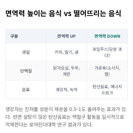
면역력 높이는 음식 vs 떨어뜨리는 음식
구분
면역력 UP
면역력 DOWN
과일주스(당분 과
과일
키위, 딸기, 귤
다)
닭가슴살, 두부,
가공육(소시지,
단백질
계란
햄)
탄산음료, 에너지
음료
생강차, 녹차
드링크
생강차는 진저롤 성분이 체온을 0.5~1도 올려주는 효과가 있
다. 반면 설탕이 많은 탄산음료는 백혈구 활동을 일시적으로
억제한다는 로마린다대학 연구 결과가 있다.