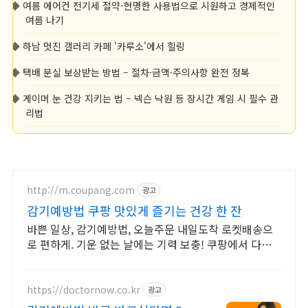
◆
여름 에어컨 전기세 절약-현명한 사용법으로 시원하고 경제적인
여름 나기
◆
하남 멋진 갤러리 카페 '카루소'에서 힐링
◆
택배 분실 보상받는 방법 – 절차·금액·주의사항 완전 정복
◆
게이머 눈 건강 지키는 법 – 넥슨 낙원 등 장시간 게임 시 필수 관
리법
http://m.coupang.com
광고
감기예방법 쿠팡 맛있게 즐기는 건강 한 잔
바쁜 일상, 감기예방법, 오늘주문 내일도착 로켓배송으
로 편하게. 기운 없는 날에는 기력 보충! 쿠팡에서 다양
한 건강즙을 합리적인 가격에.
https://doctornow.co.kr
광고